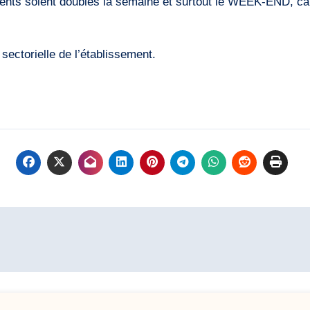
nts soient doublés la semaine et surtout le WEEK-END, car au
 sectorielle de l’établissement.