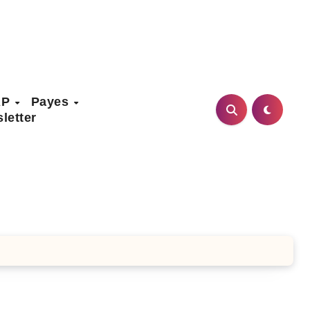
AP
Payes
letter