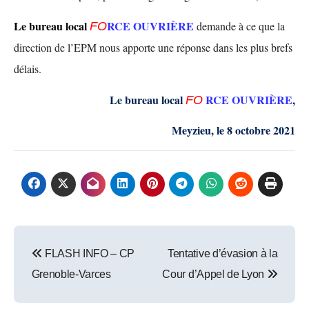
Le bureau local
RCE OUVRIÈRE
demande
à ce que la
F
O
direction de l’EPM nous apporte une réponse dans les plus brefs
délais.
Le bureau local
RCE OUVRIÈRE
,
F
O
Meyzieu
,
le
8 octobre 2021
Post
FLASH INFO – CP
Tentative d’évasion à la
navigation
Grenoble-Varces
Cour d’Appel de Lyon