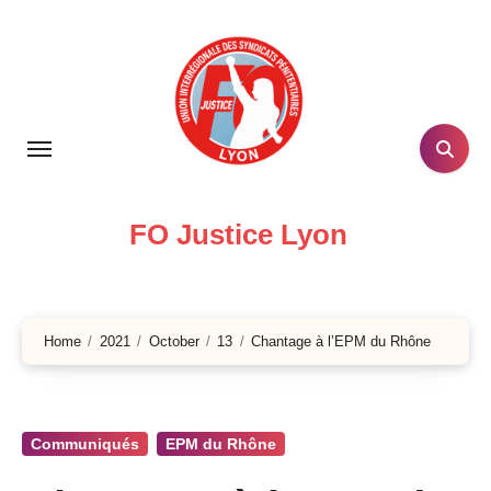
Skip
to
content
FO Justice Lyon
Home
2021
October
13
Chantage à l’EPM du Rhône
Communiqués
EPM du Rhône