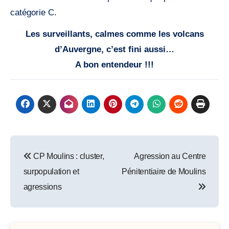
catégorie C.
Les surveillants, calmes comme les volcans
d’Auvergne, c’est fini aussi…
A bon entendeur !!!
Post
CP Moulins : cluster,
Agression au Centre
navigation
surpopulation et
Pénitentiaire de Moulins
agressions