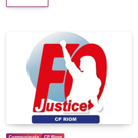
Read More
Communiqués
CP Riom