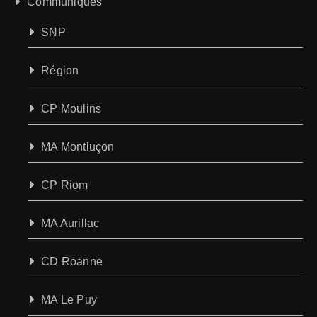
Communiqués
SNP
Région
CP Moulins
MA Montluçon
CP Riom
MA Aurillac
CD Roanne
MA Le Puy