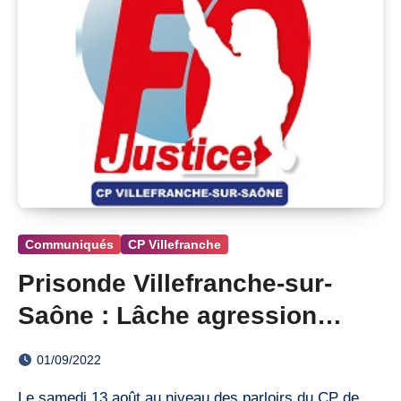
Communiqués
CP Villefranche
Prisonde Villefranche-sur-
Saône : Lâche agression
d’une gradée au parloir !
01/09/2022
Le samedi 13 août au niveau des parloirs du CP de