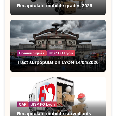
Récapitulatif mobilité gradés 2026
Communiqués
UISP FO Lyon
Tract surpopulation LYON 14/04/2026
CAP
UISP FO Lyon
Récapitulatif mobilité surveillants