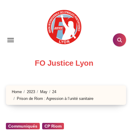
Skip
to
content
FO Justice Lyon
Home
2023
May
24
Prison de Riom : Agression à l’unité sanitaire
Communiqués
CP Riom