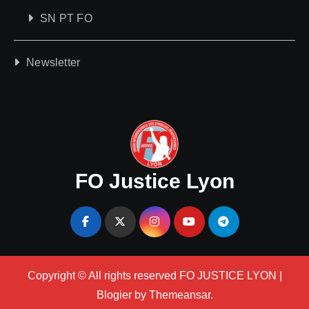
SN PT FO
Newsletter
FO Justice Lyon
Copyright © All rights reserved FO JUSTICE LYON
|
Blogier
by
Themeansar
.