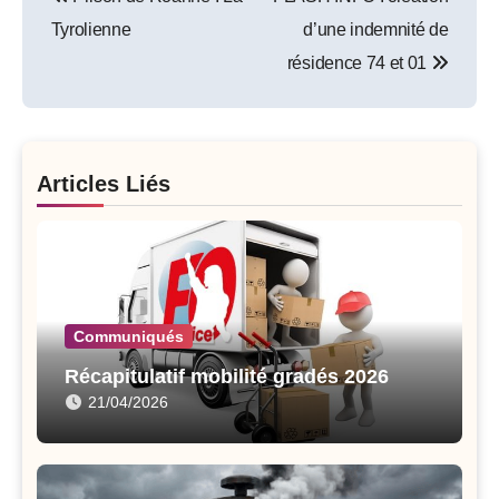
navigation
Tyrolienne
d’une indemnité de
résidence 74 et 01
Articles Liés
Communiqués
Récapitulatif mobilité gradés 2026
21/04/2026