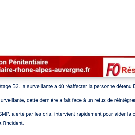
étage B2, la surveillante a dû réaffecter la personne détenu D
rveillante, cette dernière a fait face à un refus de réintégrer
USMP, alerté par les cris, intervient rapidement pour aider l
 l’incident.