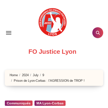
Skip
to
content
FO Justice Lyon
Home
2024
July
9
Prison de Lyon-Corbas : l’AGRESSION de TROP !
Communiqués
MA Lyon-Corbas