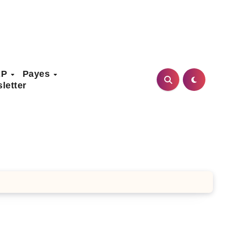
AP
Payes
letter