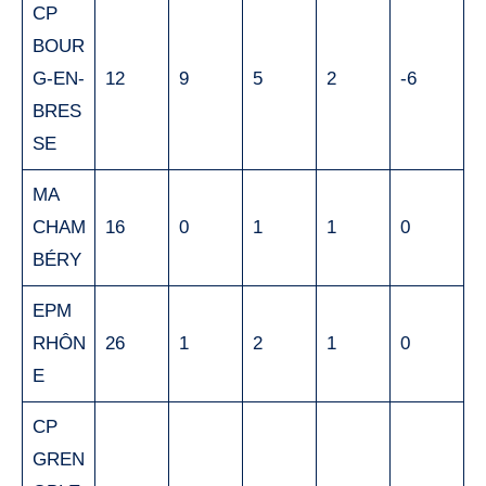
CP
BOUR
G-EN-
12
9
5
2
-6
BRES
SE
MA
CHAM
16
0
1
1
0
BÉRY
EPM
RHÔN
26
1
2
1
0
E
CP
GREN