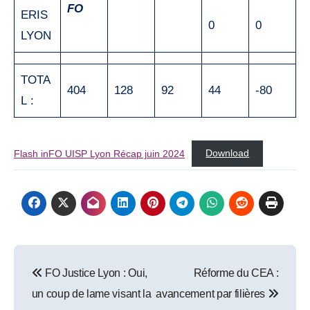
FO
ERIS
0
0
LYON
TOTA
404
128
92
44
-80
L :
Flash inFO UISP Lyon Récap juin 2024
Download
Post
FO Justice Lyon : Oui,
Réforme du CEA :
navigation
un coup de lame visant la
avancement par filières