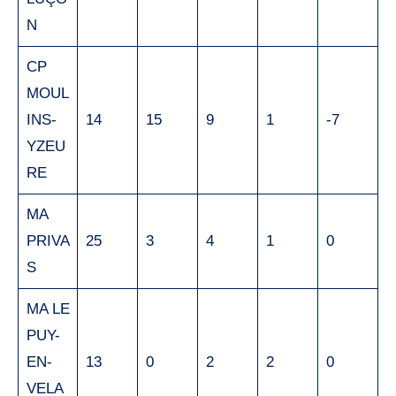
N
CP
MOUL
INS-
14
15
9
1
-7
YZEU
RE
MA
PRIVA
25
3
4
1
0
S
MA LE
PUY-
EN-
13
0
2
2
0
VELA