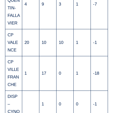
QUEN
4
9
3
1
-7
TIN-
FALLA
VIER
CP
VALE
20
10
10
1
-1
NCE
CP
VILLE
1
17
0
1
-18
FRAN
CHE
DISP
–
1
0
0
-1
CYNO