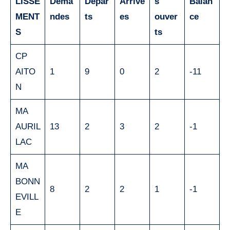
LISSE
Dema
Dépar
Arrivé
s
Balan
MENT
ndes
ts
es
ouver
ce
S
ts
CP
AITO
1
9
0
2
-11
N
MA
AURIL
13
2
3
2
-1
LAC
MA
BONN
8
2
2
1
-1
EVILL
E