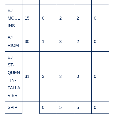
EJ
MOUL
15
0
2
2
0
INS
EJ
30
1
3
2
0
RIOM
EJ
ST-
QUEN
31
3
3
0
0
TIN-
FALLA
VIER
SPIP
0
5
5
0