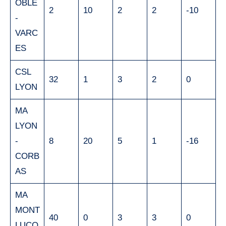
OBLE
2
10
2
2
-10
-
VARC
ES
CSL
32
1
3
2
0
LYON
MA
LYON
-
8
20
5
1
-16
CORB
AS
MA
MONT
40
0
3
3
0
LUÇO