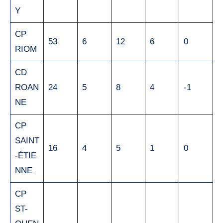
Y
CP
53
6
12
6
0
RIOM
CD
ROAN
24
5
8
4
-1
NE
CP
SAINT
16
4
5
1
0
-ÉTIE
NNE
CP
ST-