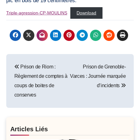
pic en bois de 19 centimètres.
Triple-agression-CP-MOULINS
Download
Post
Prison de Riom :
Prison de Grenoble-
navigation
Règlement de comptes à
Varces : Journée marquée
coups de boites de
d’incidents
conserves
Articles Liés