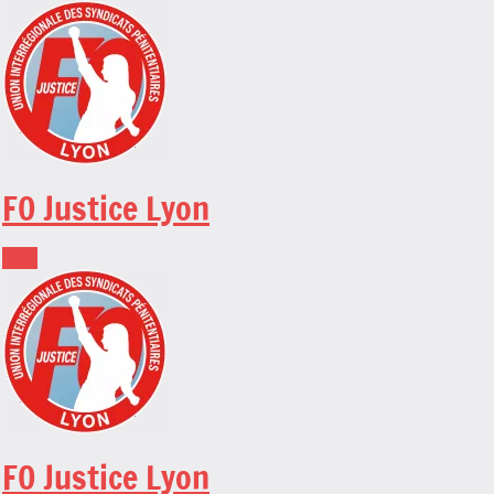
Skip
to
content
FO Justice Lyon
FO Justice Lyon