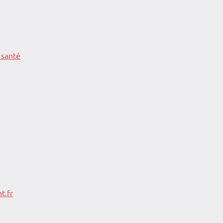
 santé
t.fr