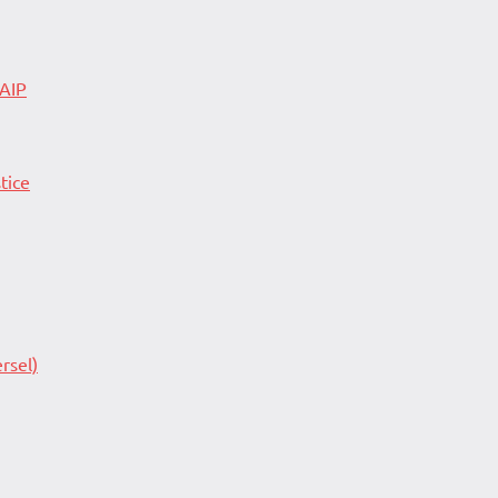
 AIP
tice
rsel)