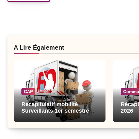
A Lire Également
CAP
Commu
Récapitulatif mobilité
Récapi
Surveillants 1er semestre
2026
2026