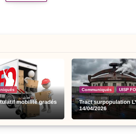
niqués
Communiqués
UISP FO
tulatif mobilité gradés
Tract surpopulation 
14/04/2026