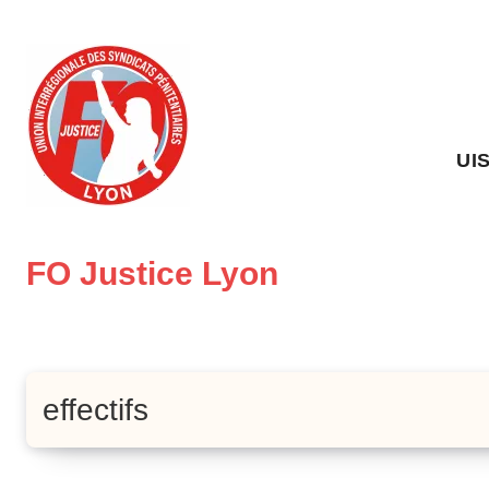
Skip
to
content
UI
FO Justice Lyon
effectifs