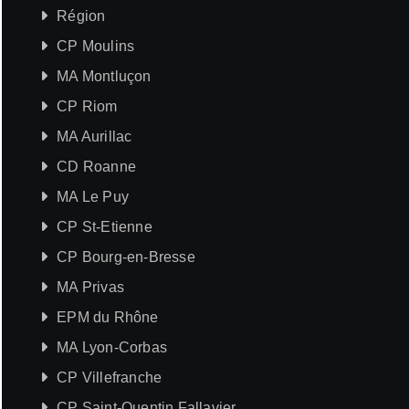
Région
CP Moulins
MA Montluçon
CP Riom
MA Aurillac
CD Roanne
MA Le Puy
CP St-Etienne
CP Bourg-en-Bresse
MA Privas
EPM du Rhône
MA Lyon-Corbas
CP Villefranche
CP Saint-Quentin Fallavier