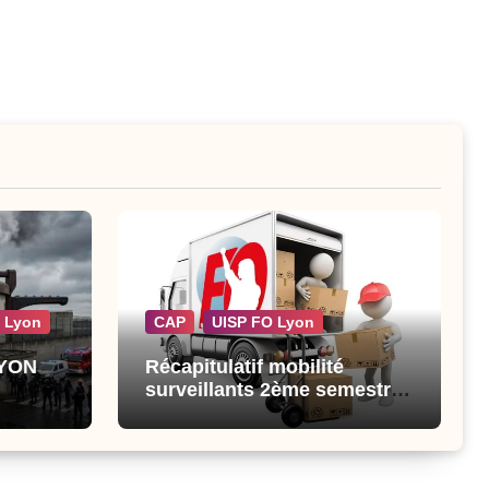
 Lyon
CAP
UISP FO Lyon
LYON
Récapitulatif mobilité
surveillants 2ème semestre
2026