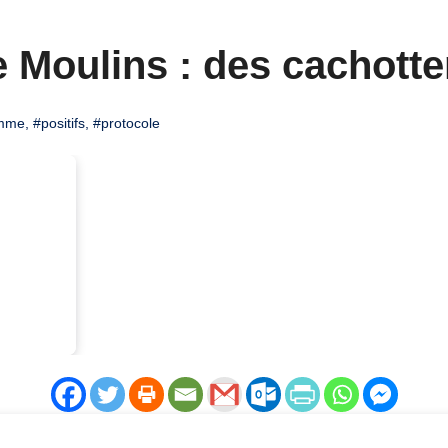
e Moulins : des cachotte
amme
,
#positifs
,
#protocole