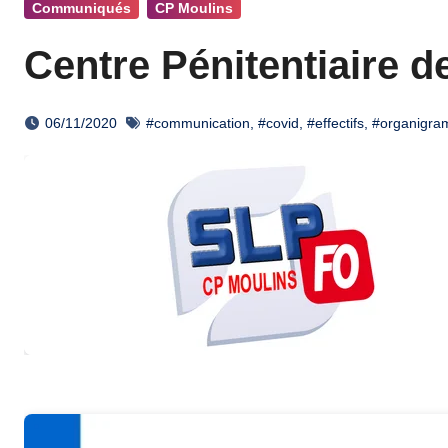
Communiqués
CP Moulins
Centre Pénitentiaire d
06/11/2020
#communication
,
#covid
,
#effectifs
,
#organigr