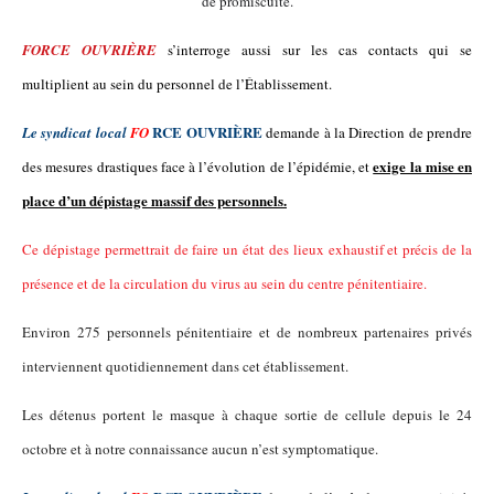
de promiscuité.
FORCE OUVRIÈRE
s’interroge aussi sur les cas contacts
qui se
multiplient
au sein d
u
personnel de l’Établissement.
RCE OUVRIÈRE
L
e syndicat
local
FO
demande à la Direction de prendre
exige la mise en
des mesures drastiques face à l’évolution de l’épidémie, et
place d’un dépistage massif des personnels.
Ce dépistage permettrait de faire un état des lieux exhaustif et précis de la
présence et de la circulation du virus au sein du centre pénitentiaire.
E
nviron 275 personnels
pénitentiaire
et de nombreux partenaires privés
interviennent
quotidiennement
dans cet établissement
.
Les détenus portent le masque à chaque sortie de cellule depuis le 24
octobre et à notre connaissance aucun n’est symptomatique.