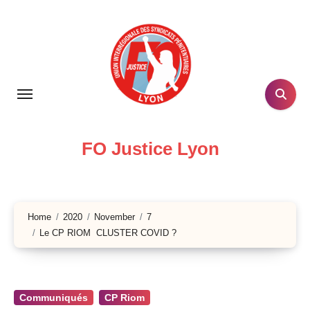
Skip
to
content
FO Justice Lyon
Home
2020
November
7
Le CP RIOM CLUSTER COVID ?
Communiqués
CP Riom