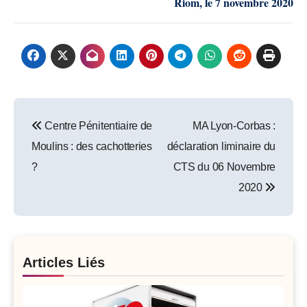
Riom
,
le
7 novembre 2020
Post
Centre Pénitentiaire de
MA Lyon-Corbas :
navigation
Moulins : des cachotteries
déclaration liminaire du
?
CTS du 06 Novembre
2020
Articles Liés