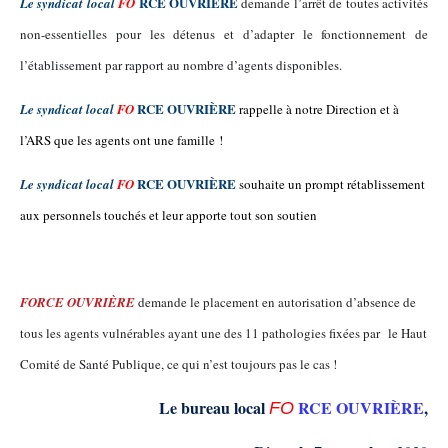
RCE OUVRIÈRE
L
e syndicat
local
F
O
demande l’arrêt de toutes activités
non-essentielles pour les détenus et d’adapter le fonctionnement de
l’établissement par rapport au nombre d’agents disponibles.
RCE OUVRIÈRE
L
e syndicat
local
FO
rappelle à notre Direction et à
l’ARS que les agents ont une famille !
RCE OUVRIÈRE
L
e syndicat
local
FO
souhaite un prompt rétablissement
aux personnels touchés et leur apporte tout son soutien
FORCE OUVRIÈRE
demande le placement en autorisation d’absence de
tou
s
les agents vulnérables ayant une des 11 pathologies fixées par
le Haut
Comité de Santé Publique, c
e qui n’est toujours pas le cas !
Le bureau local
RCE OUVRIÈRE
,
F
O