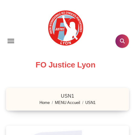
Skip
to
content
FO Justice Lyon
USN1
Home
MENU Accueil
USN1