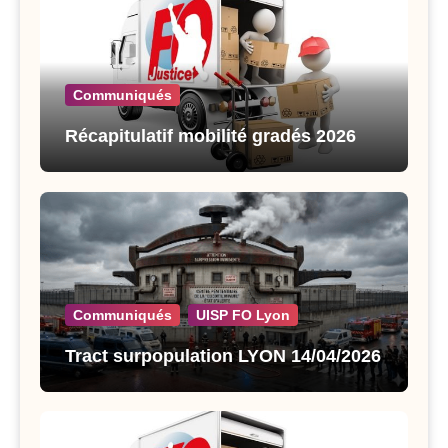
Communiqués
Récapitulatif mobilité gradés 2026
Communiqués
UISP FO Lyon
Tract surpopulation LYON 14/04/2026