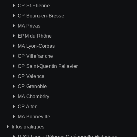
CP St-Etienne
CP Bourg-en-Bresse
MA Privas
EPM du Rhône
MA Lyon-Corbas
CP Villefranche
CP Saint-Quentin Fallavier
CP Valence
CP Grenoble
MA Chambéry
CP Aiton
MA Bonneville
Infos pratiques
UISP Lyon : Réforme Catégorielle Historique