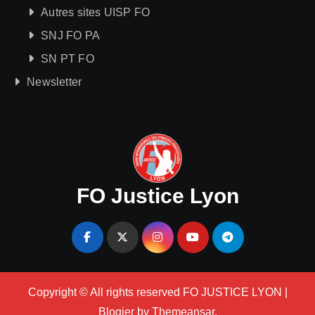
Autres sites UISP FO
SNJ FO PA
SN PT FO
Newsletter
FO Justice Lyon
Copyright © All rights reserved FO JUSTICE LYON
|
Blogier
by
Themeansar
.