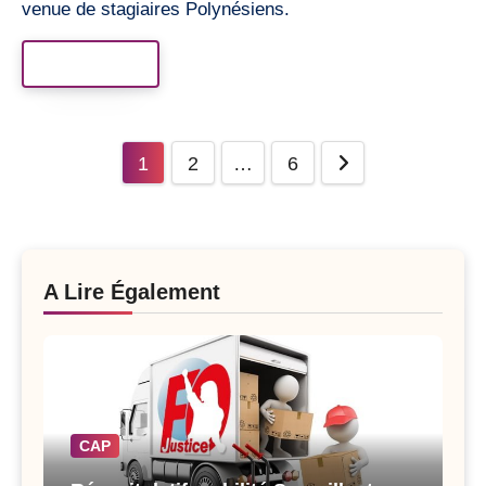
venue de stagiaires Polynésiens.
Read More
Posts
1
2
…
6
pagination
A Lire Également
CAP