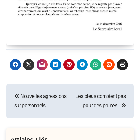
Post
Nouvelles agressions
Les bleus comptent pas
navigation
sur personnels
pour des prunes !
Articles Liés