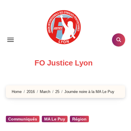
Skip
to
content
FO Justice Lyon
Home
2016
March
25
Journée noire à la MA Le Puy
Communiqués
MA Le Puy
Région