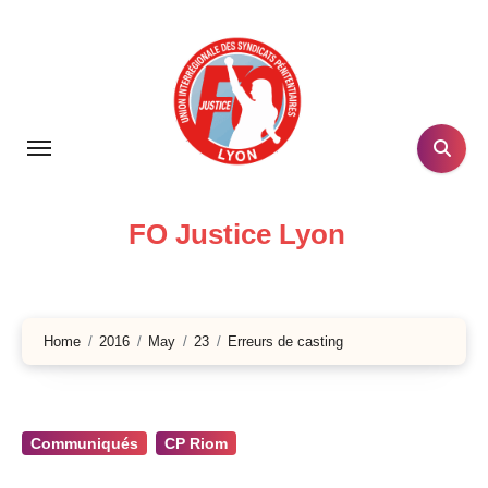
Skip
to
content
FO Justice Lyon
Home
2016
May
23
Erreurs de casting
Communiqués
CP Riom