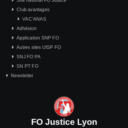
Site national FO Justice
Club avantages
VAC’ANAS
Adhésion
Application SNP FO
Autres sites UISP FO
SNJ FO PA
SN PT FO
Newsletter
FO Justice Lyon