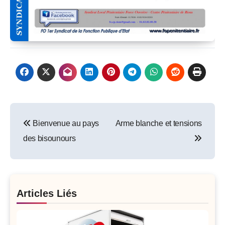
Post
Bienvenue au pays
Arme blanche et tensions
navigation
des bisounours
Articles Liés