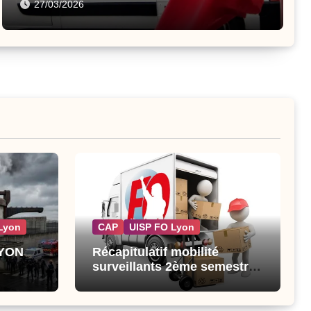
27/03/2026
Lyon
CAP
UISP FO Lyon
LYON
Récapitulatif mobilité
surveillants 2ème semestre
2026