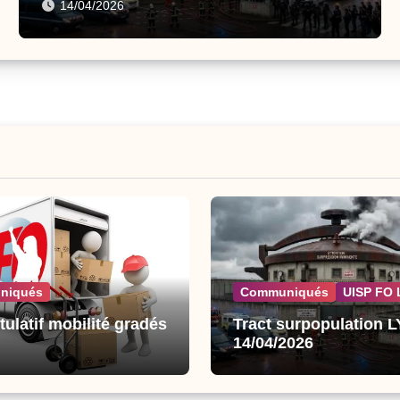
14/04/2026
niqués
Communiqués
UISP FO 
tulatif mobilité gradés
Tract surpopulation 
14/04/2026