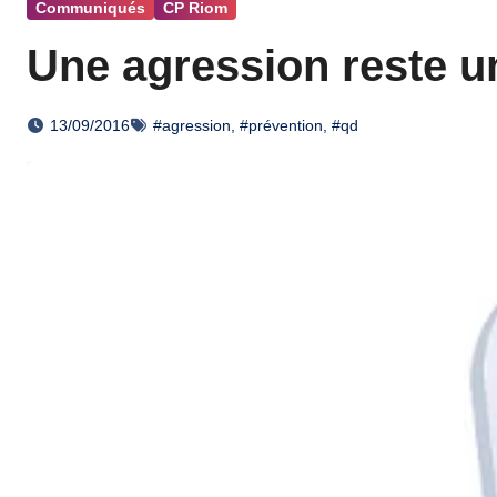
Communiqués
CP Riom
Une agression reste u
13/09/2016
#agression
,
#prévention
,
#qd