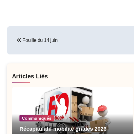
Post
Fouille du 14 juin
navigation
Articles Liés
Communiqués
Récapitulatif mobilité gradés 2026