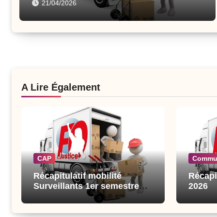
21/04/2026
A Lire Également
CAP
Commu
Récapitulatif mobilité
Récapi
Surveillants 1er semestre
2026
2026