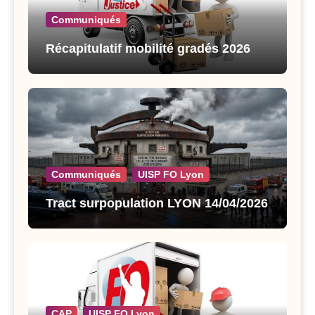
Communiqués
Récapitulatif mobilité gradés 2026
Communiqués
UISP FO Lyon
Tract surpopulation LYON 14/04/2026
CAP
UISP FO Lyon