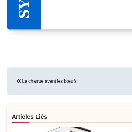
Post
La charrue avant les bœufs
navigation
Articles Liés