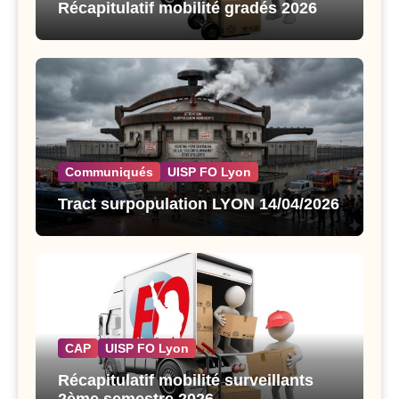
Récapitulatif mobilité gradés 2026
Communiqués
UISP FO Lyon
Tract surpopulation LYON 14/04/2026
CAP
UISP FO Lyon
Récapitulatif mobilité surveillants
2ème semestre 2026