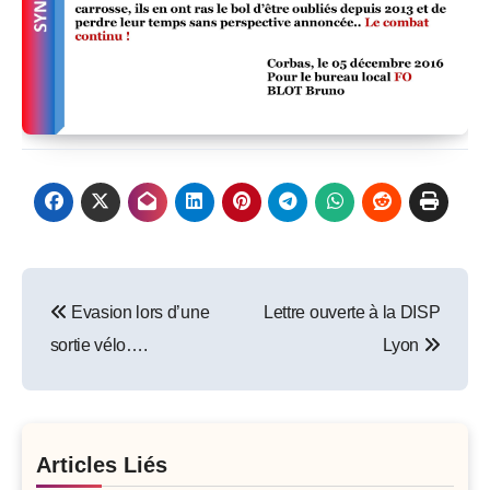
Post
Evasion lors d’une
Lettre ouverte à la DISP
navigation
sortie vélo….
Lyon
Articles Liés