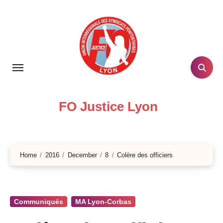
Skip
to
content
FO Justice Lyon
Home
2016
December
8
Colère des officiers
Communiqués
MA Lyon-Corbas