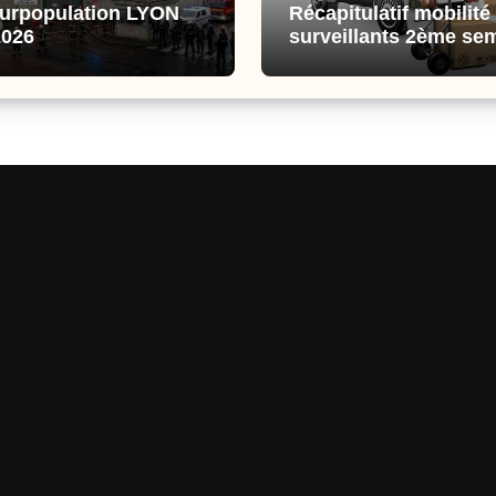
surpopulation LYON
Récapitulatif mobilité
2026
surveillants 2ème se
2026