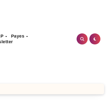
AP
Payes
letter