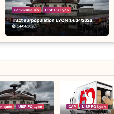
Communiqués
UISP FO Lyon
Tract surpopulation LYON 14/04/2026
14/04/2026
niqués
UISP FO Lyon
CAP
UISP FO Lyon