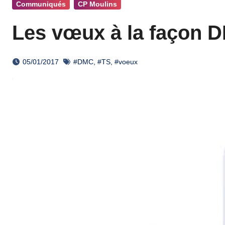
Communiqués
CP Moulins
Les vœux à la façon 
05/01/2017
#DMC
,
#TS
,
#voeux