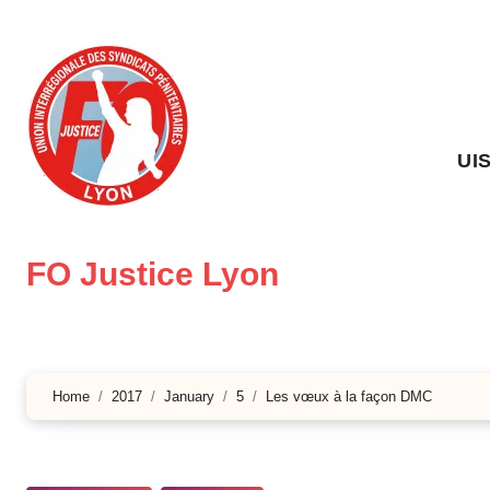
Skip
to
content
UI
FO Justice Lyon
Home
2017
January
5
Les vœux à la façon DMC