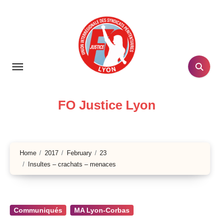
Skip
to
content
FO Justice Lyon
Home
2017
February
23
Insultes – crachats – menaces
Communiqués
MA Lyon-Corbas