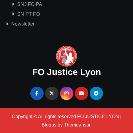
SNJ FO PA
SN PT FO
Newsletter
FO Justice Lyon
Copyright © All rights reserved FO JUSTICE LYON
|
Blogus
by
Themeansar
.