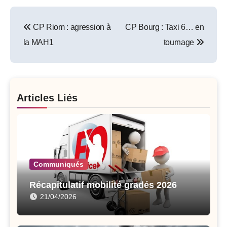
Post
CP Riom : agression à
CP Bourg : Taxi 6… en
navigation
la MAH1
tournage
Articles Liés
Communiqués
Récapitulatif mobilité gradés 2026
21/04/2026