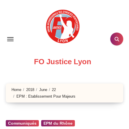
Skip
to
content
FO Justice Lyon
Home
2018
June
22
EPM : Etablissement Pour Majeurs
Communiqués
EPM du Rhône