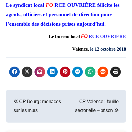
Le syndicat local
FO
RCE OUVRIÈRE félicite les
agents, officiers et
personnel de direction pour
l’ensemble des décisions prises
aujourd’hui.
Le bureau local
FO
RCE OUVRIÈRE
V
alence,
le 12 octobre 2018
Post
CP Bourg : menaces
CP Valence : fouille
navigation
sur les murs
sectorielle – prison