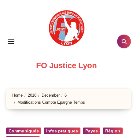
Skip
to
content
FO Justice Lyon
Home
2018
December
6
Modifications Compte Epargne Temps
Communiqués
Infos pratiques
Payes
Région