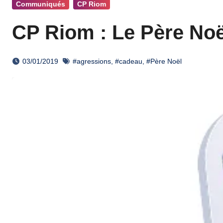
Communiqués
CP Riom
CP Riom : Le Père No
03/01/2019
#agressions
,
#cadeau
,
#Père Noël