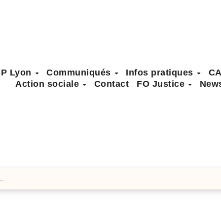
SP Lyon
Communiqués
Infos pratiques
C
Action sociale
Contact
FO Justice
News
é…