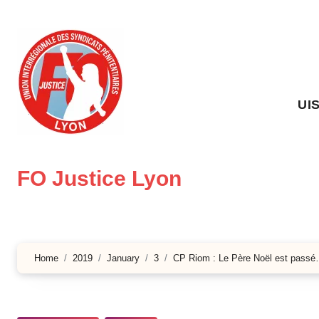
Skip
to
content
UI
FO Justice Lyon
Home
2019
January
3
CP Riom : Le Père Noël est pass