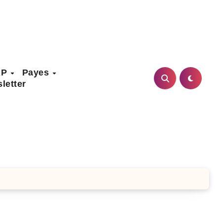
AP
Payes
letter