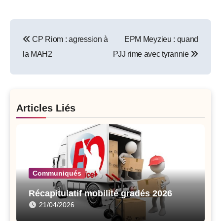
Post
CP Riom : agression à
EPM Meyzieu : quand
navigation
la MAH2
PJJ rime avec tyrannie
Articles Liés
Communiqués
Récapitulatif mobilité gradés 2026
21/04/2026