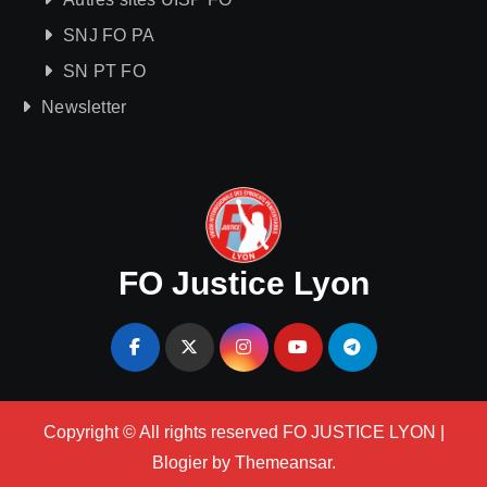
SNJ FO PA
SN PT FO
Newsletter
FO Justice Lyon
Copyright © All rights reserved FO JUSTICE LYON
|
Blogier
by
Themeansar
.