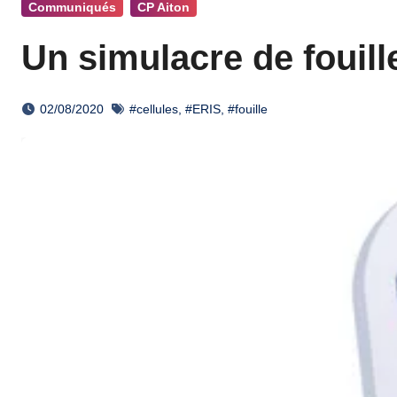
Communiqués
CP Aiton
Un simulacre de fouill
02/08/2020
#cellules
,
#ERIS
,
#fouille