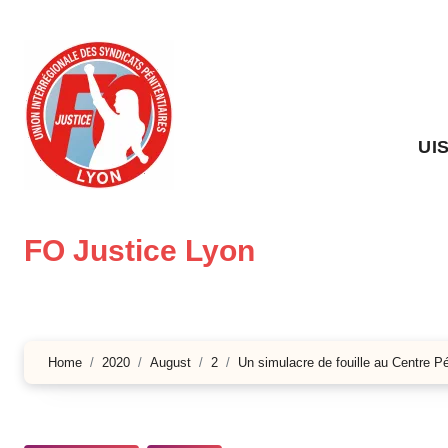
Skip
to
content
UI
FO Justice Lyon
Home
2020
August
2
Un simulacre de fouille au Centre Pén