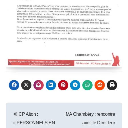
Post
CP Aiton :
MA Chambéry : rencontre
navigation
« PERSONNELS EN
avec le Directeur