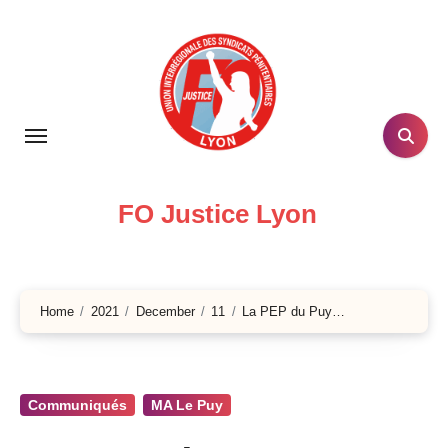
Skip
to
content
FO Justice Lyon
Home
2021
December
11
La PEP du Puy…
Communiqués
MA Le Puy