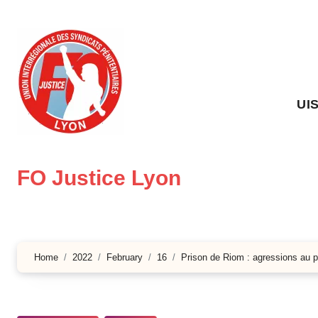
Skip
to
content
UI
FO Justice Lyon
Home
2022
February
16
Prison de Riom : agressions au pa