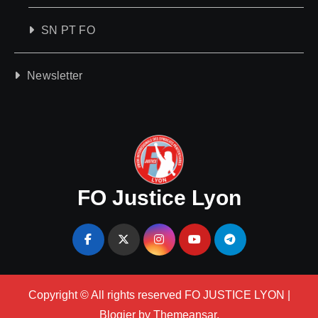
SN PT FO
Newsletter
FO Justice Lyon
Copyright © All rights reserved FO JUSTICE LYON
|
Blogier
by
Themeansar
.