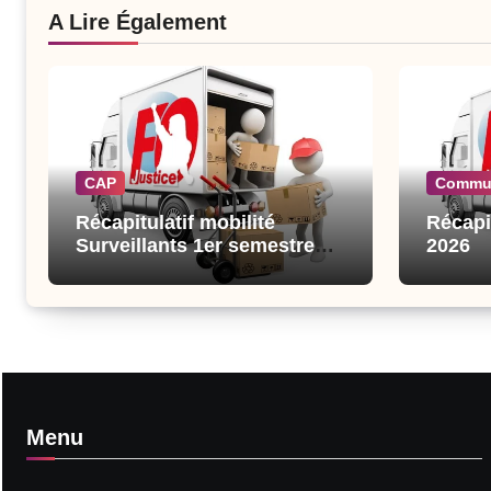
A Lire Également
CAP
Commu
Récapitulatif mobilité
Récapi
Surveillants 1er semestre
2026
2026
Menu