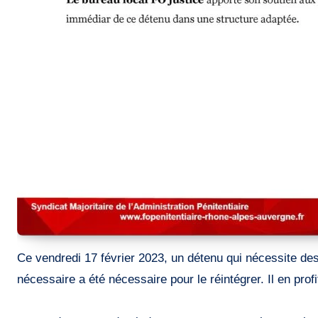
Ce vendredi 17 février 2023, un détenu qui nécessite des soins psychiatriques a refusé de réintégrer à la suite d’une audience avec la chef de bâtiment. La force strictement
nécessaire a été nécessaire pour le réintégrer. Il en prof