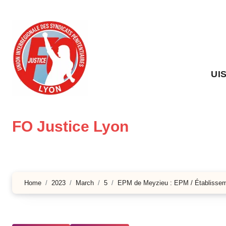
Skip
to
content
UI
FO Justice Lyon
Home
2023
March
5
EPM de Meyzieu : EPM / Établisseme