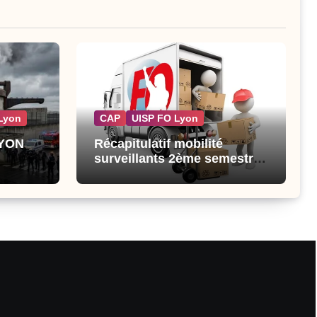
Lyon
CAP
UISP FO Lyon
LYON
Récapitulatif mobilité
surveillants 2ème semestre
2026