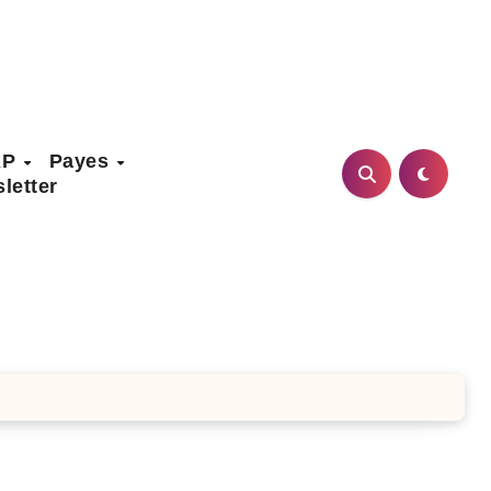
AP
Payes
letter