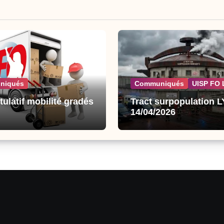
niqués
Communiqués
UISP FO 
tulatif mobilité gradés
Tract surpopulation 
14/04/2026