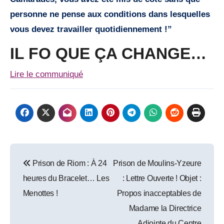
personne ne pense aux conditions dans lesquelles
vous devez travailler quotidiennement !”
IL FO QUE ÇA CHANGE…
Lire le communiqué
Post
Prison de Riom : À 24
Prison de Moulins-Yzeure
navigation
heures du Bracelet… Les
: Lettre Ouverte ! Objet :
Menottes !
Propos inacceptables de
Madame la Directrice
Adjointe du Centre