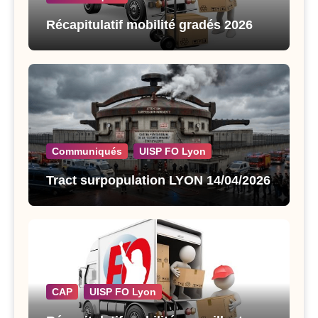
Récapitulatif mobilité gradés 2026
Communiqués
UISP FO Lyon
Tract surpopulation LYON 14/04/2026
CAP
UISP FO Lyon