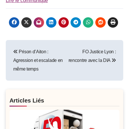
Lire le communiqué
Post
Prison d’Aiton :
FO Justice Lyon :
navigation
Agression et escalade en
rencontre avec la DIA
même temps
Articles Liés