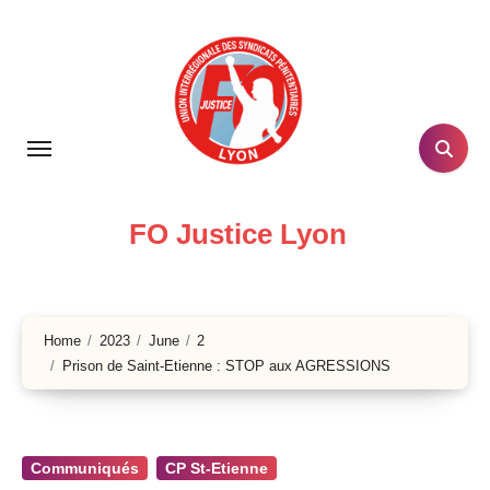
Skip
to
content
FO Justice Lyon
Home
2023
June
2
Prison de Saint-Etienne : STOP aux AGRESSIONS
Communiqués
CP St-Etienne