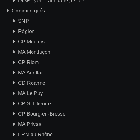
DISP Lyon – annuaire justice
Communiqués
SNP
Région
CP Moulins
MA Montluçon
CP Riom
MA Aurillac
CD Roanne
MA Le Puy
CP St-Etienne
CP Bourg-en-Bresse
MA Privas
EPM du Rhône