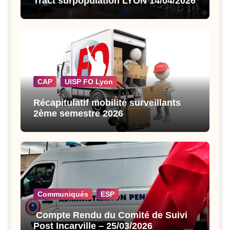
Tract surpopulation LYON 14/04/2026
CAP
UISP FO Lyon
Récapitulatif mobilité surveillants
2ème semestre 2026
Communiqués
ESP
Compte Rendu du Comité de Suivi
Post Incarville – 25/03/2026