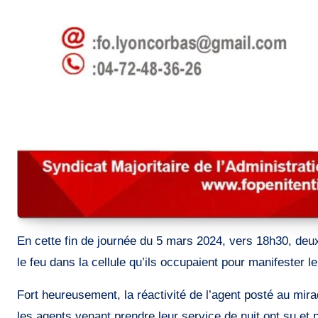
En cette fin de journée du 5 mars 2024, vers 18h30, deux détenus insatisfaits des services proposés par notre Administration, n’ont rien trouvé d’autre à faire que de mettre
le feu dans la cellule qu’ils occupaient pour manifester 
Fort heureusement, la réactivité de l’agent posté au mira
les agents venant prendre leur service de nuit ont su et pu