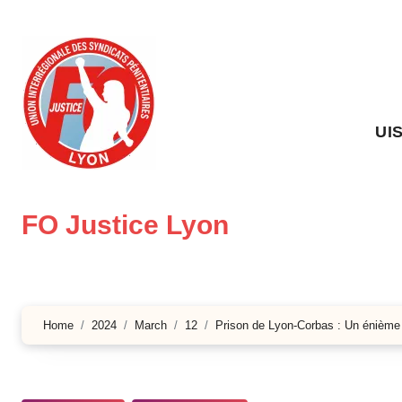
Skip
to
content
UI
FO Justice Lyon
Home
2024
March
12
Prison de Lyon-Corbas : Un énième f