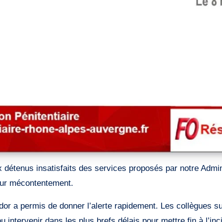
leur mécontentement.
dor a permis de donner l’alerte rapidement. Les collègues su
 intervenir dans les plus brefs délais pour mettre fin à l’inc