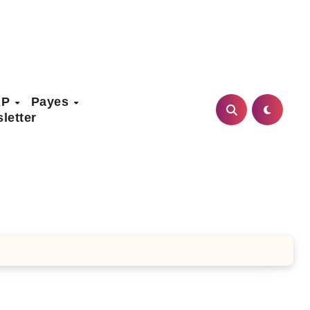
AP
Payes
letter