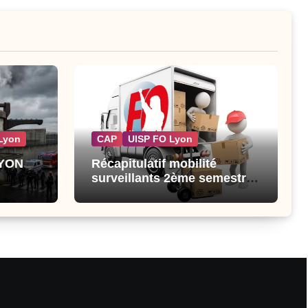
Lyon
CAP
UISP FO Lyon
LYON
Récapitulatif mobilité
surveillants 2ème semestre
2026