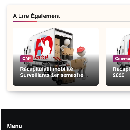
A Lire Également
CAP
Commu
Récapitulatif mobilité
Récapi
Surveillants 1er semestre
2026
2026
Menu