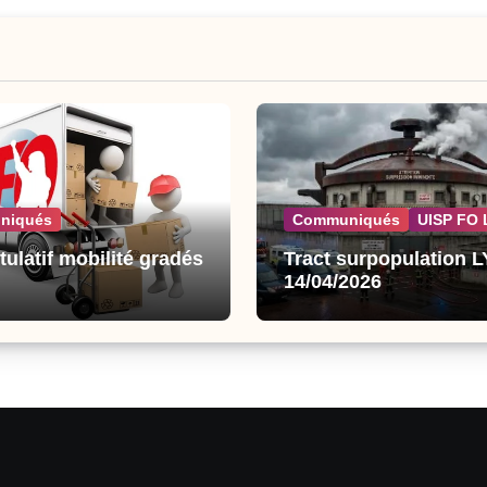
niqués
Communiqués
UISP FO 
tulatif mobilité gradés
Tract surpopulation 
14/04/2026