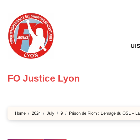
Skip
to
content
UI
FO Justice Lyon
Home
2024
July
9
Prison de Riom : L’enragé du QSL – La