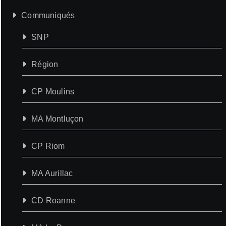
Communiqués
SNP
Région
CP Moulins
MA Montluçon
CP Riom
MA Aurillac
CD Roanne