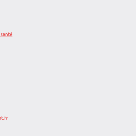
 santé
t.fr