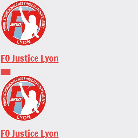
Skip
to
content
FO Justice Lyon
FO Justice Lyon