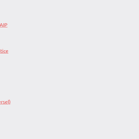
 AIP
tice
rsel)