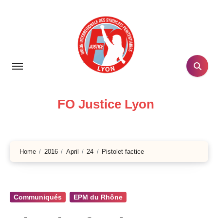
Skip
to
content
FO Justice Lyon
Home
2016
April
24
Pistolet factice
Communiqués
EPM du Rhône