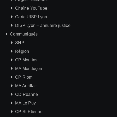
Chaîne YouTube
Carte UISP Lyon
DISP Lyon – annuaire justice
Communiqués
SNP
Région
CP Moulins
MA Montluçon
CP Riom
MA Aurillac
CD Roanne
MA Le Puy
CP St-Etienne