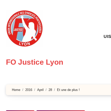
Skip
to
content
UI
FO Justice Lyon
Home
2016
April
28
Et une de plus !