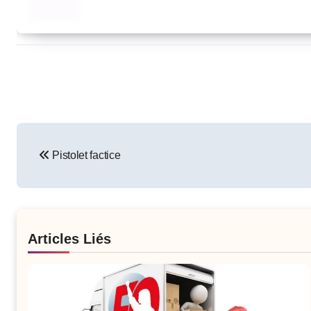
Post
Pistolet factice
navigation
Articles Liés