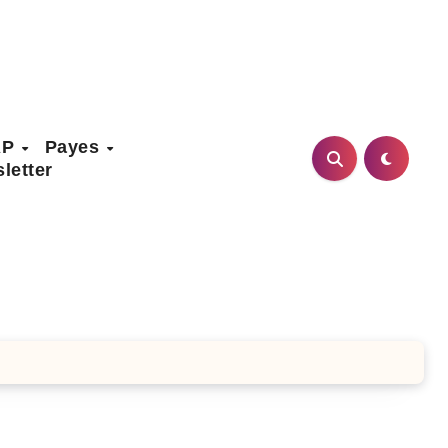
AP
Payes
letter