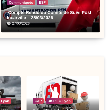
Communiqués
ESP
Compte Rendu du Comité de Suivi Post
Incarville – 25/03/2026
27/03/2026
 Lyon
CAP
UISP FO Lyon