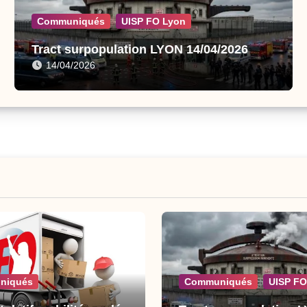
Communiqués
UISP FO Lyon
Tract surpopulation LYON 14/04/2026
14/04/2026
niqués
Communiqués
UISP FO