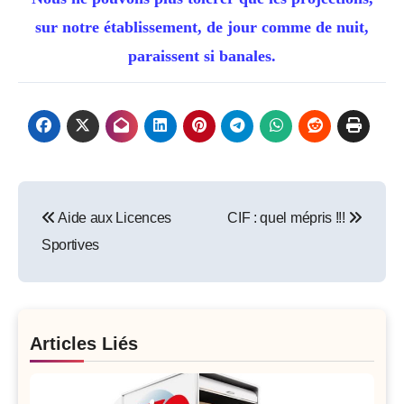
sur notre établissement, de jour comme de nuit,
paraissent si banales.
Post
Aide aux Licences
CIF : quel mépris !!!
navigation
Sportives
Articles Liés