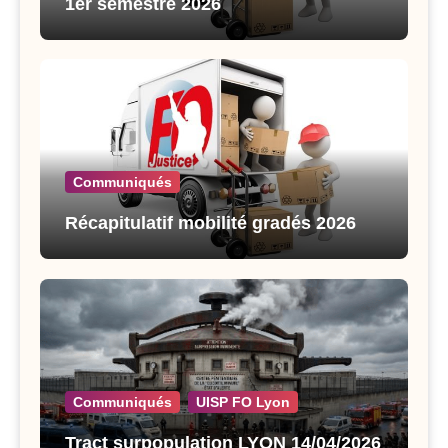
1er semestre 2026
Communiqués
Récapitulatif mobilité gradés 2026
Communiqués
UISP FO Lyon
Tract surpopulation LYON 14/04/2026