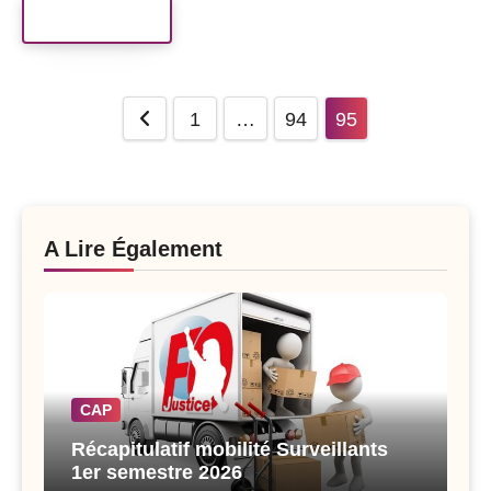
Read More
Posts
1
…
94
95
pagination
A Lire Également
CAP
Récapitulatif mobilité Surveillants
1er semestre 2026