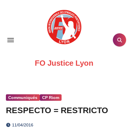
Skip
to
content
FO Justice Lyon
Communiqués
CP Riom
RESPECTO = RESTRICTO
11/04/2016