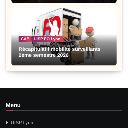
CAP
UISP FO Lyon
Récapitulatif mobilité surveillants
2ème semestre 2026
Menu
UISP Lyon